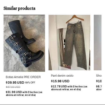
Similar products
Pant denim oxido
Short 
Botas Amelie PRE ORDER
$15.98 USD
$10.
$39.95 USD
-
54
%
OFF
$12.78 USD
$8.72
with
Efectivo (se
$87.16 USD
abona al retirar, en el día)
abona al
$31.96 USD
with
Efectivo (se
abona al retirar, en el día)