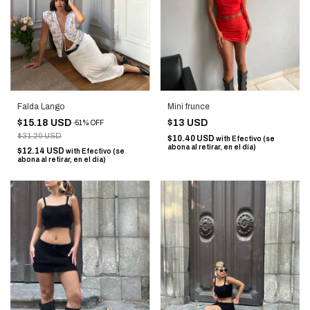
Falda Lango
Mini frunce
$15.18 USD
$13 USD
-
51
%
OFF
$31.20 USD
$10.40 USD
with
Efectivo (se
abona al retirar, en el día)
$12.14 USD
with
Efectivo (se
abona al retirar, en el día)