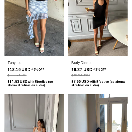
Tony top
Body Dinner
$18.16 USD
$9.37 USD
-
49
%
OFF
-
43
%
OFF
$35.59 USD
$16.34 USD
$14.53 USD
$7.50 USD
with
Efectivo (se
with
Efectivo (se abona
abona al retirar, en el día)
al retirar, en el día)