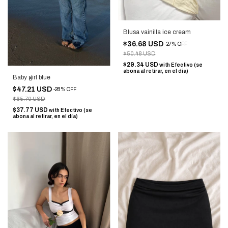
Blusa vainilla ice cream
$36.68 USD
-
27
%
OFF
$50.48 USD
$29.34 USD
with
Efectivo (se
abona al retirar, en el día)
Baby girl blue
$47.21 USD
-
28
%
OFF
$65.70 USD
$37.77 USD
with
Efectivo (se
abona al retirar, en el día)