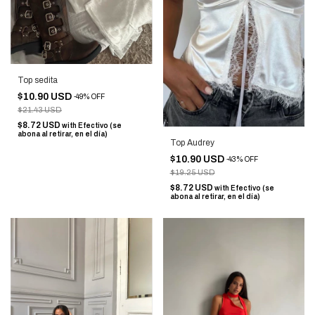
Top sedita
$10.90 USD
-
49
%
OFF
$21.43 USD
$8.72 USD
with
Efectivo (se
abona al retirar, en el día)
Top Audrey
$10.90 USD
-
43
%
OFF
$19.25 USD
$8.72 USD
with
Efectivo (se
abona al retirar, en el día)