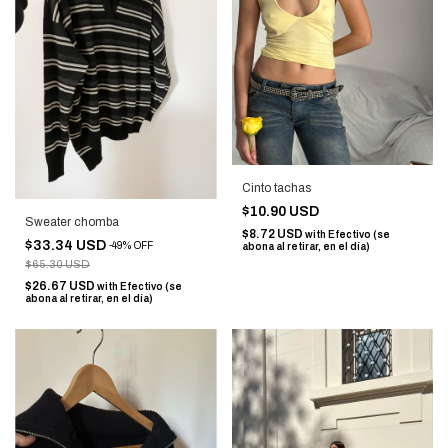
Cinto tachas
$10.90 USD
Sweater chomba
$8.72 USD
with
Efectivo (se
$33.34 USD
-
49
%
OFF
abona al retirar, en el día)
$65.30 USD
$26.67 USD
with
Efectivo (se
abona al retirar, en el día)