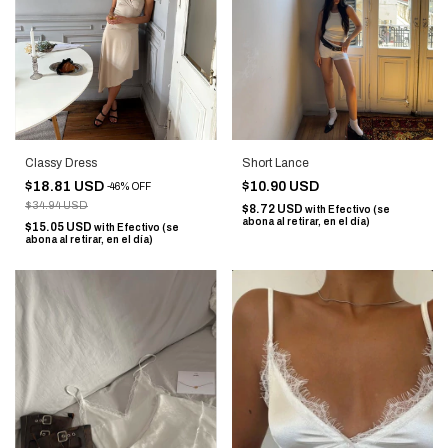
Classy Dress
Short Lance
$18.81 USD
$10.90 USD
-
46
%
OFF
$34.94 USD
$8.72 USD
with
Efectivo (se
abona al retirar, en el día)
$15.05 USD
with
Efectivo (se
abona al retirar, en el día)