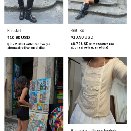
Knit Top
Knit skirt
$10.90 USD
$10.90 USD
$8.72 USD
$8.72 USD
with
Efectivo (se
with
Efectivo (se
abona al retirar, en el día)
abona al retirar, en el día)
Remera puntilla con broderie