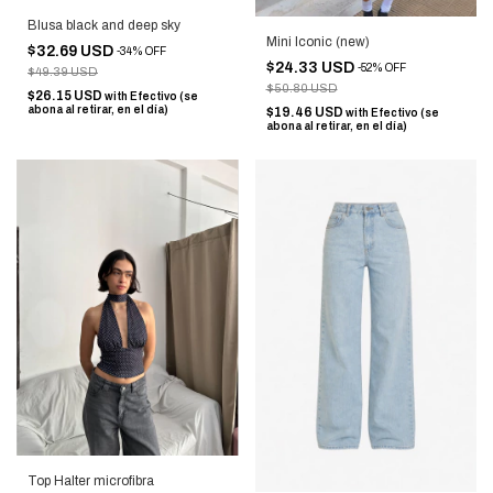
Blusa black and deep sky
Mini Iconic (new)
$32.69 USD
-
34
%
OFF
$24.33 USD
-
52
%
OFF
$49.39 USD
$50.80 USD
$26.15 USD
with
Efectivo (se
abona al retirar, en el día)
$19.46 USD
with
Efectivo (se
abona al retirar, en el día)
Top Halter microfibra