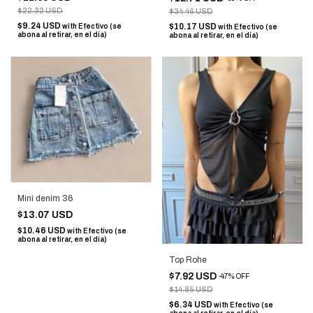
$22.32 USD
$34.46 USD
$9.24 USD
$10.17 USD
with
Efectivo (se
with
Efectivo (se
abona al retirar, en el día)
abona al retirar, en el día)
Mini denim 36
$13.07 USD
$10.46 USD
with
Efectivo (se
abona al retirar, en el día)
Top Rohe
$7.92 USD
-
47
%
OFF
$14.85 USD
$6.34 USD
with
Efectivo (se