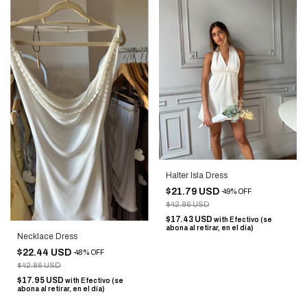
Halter Isla Dress
$21.79 USD
-
49
%
OFF
$42.86 USD
$17.43 USD
with
Efectivo (se
abona al retirar, en el día)
Necklace Dress
$22.44 USD
-
48
%
OFF
$42.86 USD
$17.95 USD
with
Efectivo (se
abona al retirar, en el día)