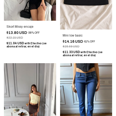
Skort Missy encaje
$13.80 USD
-
38
%
OFF
Mini low basic
$22.15 USD
$14.16 USD
-
51
%
OFF
$11.04 USD
with
Efectivo (se
$28.69 USD
abona al retirar, en el día)
$11.33 USD
with
Efectivo (se
abona al retirar, en el día)