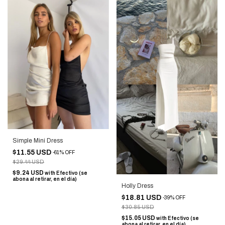
Simple Mini Dress
$11.55 USD
-
61
%
OFF
$29.44 USD
$9.24 USD
with
Efectivo (se
abona al retirar, en el día)
Holly Dress
$18.81 USD
-
39
%
OFF
$30.85 USD
$15.05 USD
with
Efectivo (se
abona al retirar, en el día)