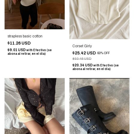
strapless basic cotton
$11.26 USD
Corset Girly
$9.01 USD
with
Efectivo (se
$25.42 USD
-
50
%
OFF
abona al retirar, en el día)
$50.48 USD
$20.34 USD
with
Efectivo (se
abona al retirar, en el día)