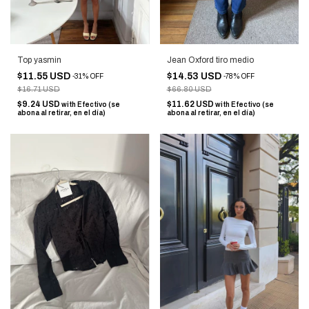
Top yasmin
Jean Oxford tiro medio
$11.55 USD
$14.53 USD
-
31
%
OFF
-
78
%
OFF
$16.71 USD
$66.80 USD
$9.24 USD
$11.62 USD
with
Efectivo (se
with
Efectivo (se
abona al retirar, en el día)
abona al retirar, en el día)