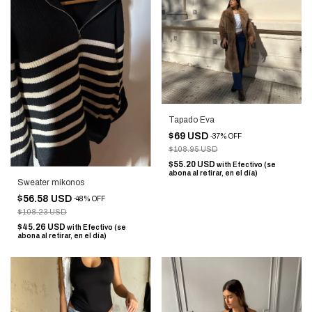
Tapado Eva
$69 USD
-
37
%
OFF
$108.95 USD
$55.20 USD
with
Efectivo (se
abona al retirar, en el día)
Sweater mikonos
$56.58 USD
-
48
%
OFF
$108.23 USD
$45.26 USD
with
Efectivo (se
abona al retirar, en el día)