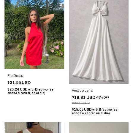
Fio Dress
$31.55 USD
$25.24 USD
with
Efectivo (se
Vestido Lena
abona al retirar, en el día)
$18.81 USD
-
45
%
OFF
$34.14 USD
$15.05 USD
with
Efectivo (se
abona al retirar, en el día)