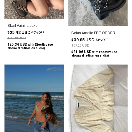
Skort Vainilla cake
$25.42 USD
-
40
%
OFF
Botas Amelie PRE ORDER
$42.49 USD
$39.95 USD
-
54
%
OFF
$20.34 USD
with
Efectivo (se
$87.16 USD
abona al retirar, en el día)
$31.96 USD
with
Efectivo (se
abona al retirar, en el día)