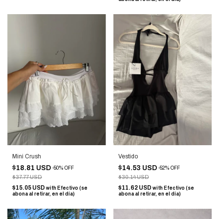
Mini Crush
Vestido
$18.81 USD
$14.53 USD
-
50
%
OFF
-
52
%
OFF
$37.77 USD
$30.14 USD
$15.05 USD
$11.62 USD
with
Efectivo (se
with
Efectivo (se
abona al retirar, en el día)
abona al retirar, en el día)