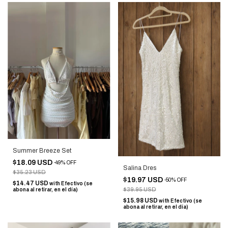
Summer Breeze Set
$18.09 USD
-
49
%
OFF
Salina Dres
$35.23 USD
$19.97 USD
-
50
%
OFF
$14.47 USD
with
Efectivo (se
$39.95 USD
abona al retirar, en el día)
$15.98 USD
with
Efectivo (se
abona al retirar, en el día)