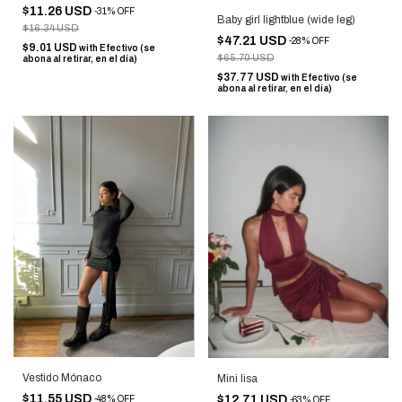
$11.26 USD
-
31
%
OFF
Baby girl lightblue (wide leg)
$16.34 USD
$47.21 USD
-
28
%
OFF
$9.01 USD
with
Efectivo (se
$65.70 USD
abona al retirar, en el día)
$37.77 USD
with
Efectivo (se
abona al retirar, en el día)
Vestido Mónaco
Mini lisa
$11.55 USD
$12.71 USD
-
48
%
OFF
-
63
%
OFF