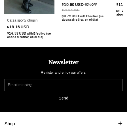
$10.90 USD
$11.
-
50
%
OFF
$21.97 USD
$9.24
abona al
$8.72 USD
with
Efectivo (se
abona al retirar, en el día)
Calza sporty chupin
$18.16 USD
$14.53 USD
with
Efectivo (se
abona al retirar, en el día)
Newsletter
Register and enjoy our offers.
Shop