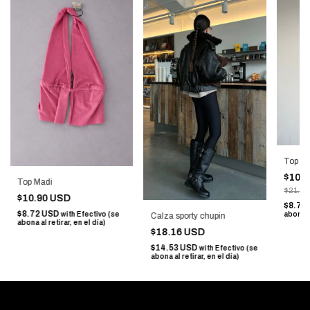
Top Bl
$10.
Top Madi
$21.97
$10.90 USD
$8.72
$8.72 USD
with
Efectivo (se
abona al
Calza sporty chupin
abona al retirar, en el día)
$18.16 USD
$14.53 USD
with
Efectivo (se
abona al retirar, en el día)