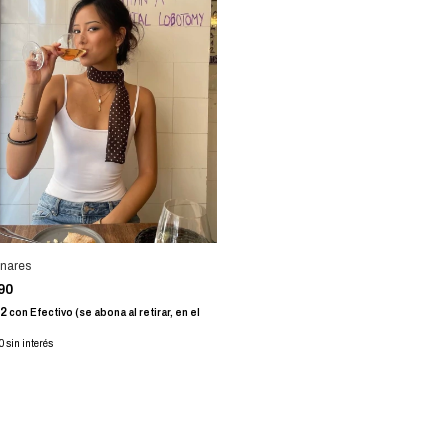
unares
990
92
con
Efectivo (se abona al retirar, en el
0
sin interés