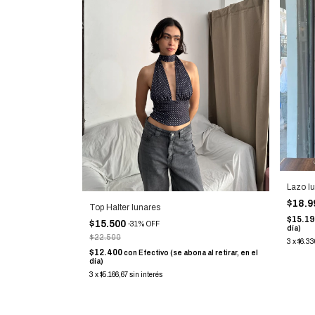
Lazo l
$18.
Top Halter lunares
$15.1
$15.500
-
31
%
OFF
día)
$22.500
3
x
$6.33
$12.400
con
Efectivo (se abona al retirar, en el
día)
3
x
$5.166,67
sin interés