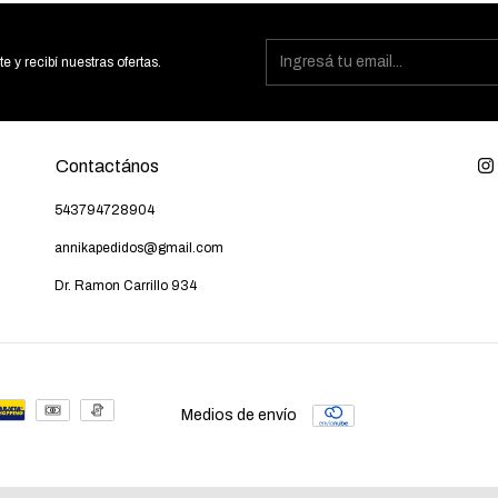
te y recibí nuestras ofertas.
Contactános
543794728904
annikapedidos@gmail.com
Dr. Ramon Carrillo 934
Medios de envío