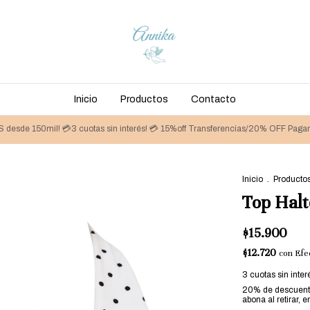
Inicio
Productos
Contacto
 desde 150mil! 💳3 cuotas sin interés! 💳 15%off Transferencias/20% OFF Pagan
Inicio
.
Producto
Top Halt
$15.900
$12.720
con
Efec
3
cuotas sin inte
20% de descuen
abona al retirar, e