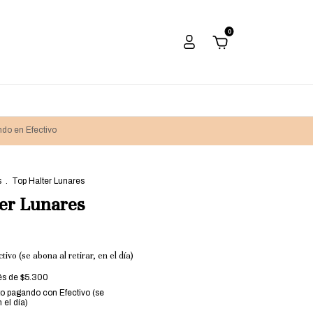
0
do en Efectivo
s
.
Top Halter Lunares
er Lunares
tivo (se abona al retirar, en el día)
rés de
$5.300
to
pagando con Efectivo (se
n el día)