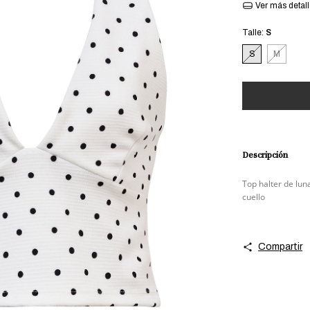
Ver más detal
Talle:
S
S
M
Descripción
Top halter de lun
cuello
Compartir