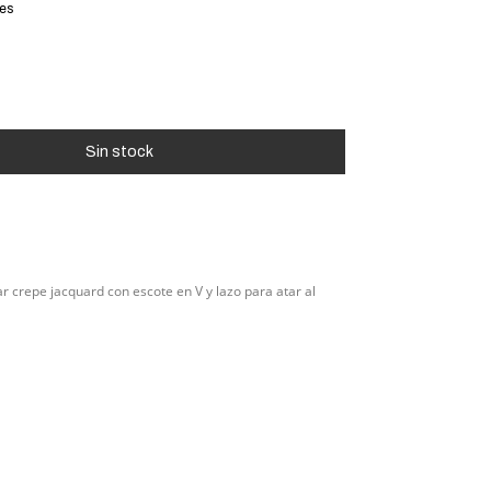
les
ar crepe jacquard con escote en V y lazo para atar al