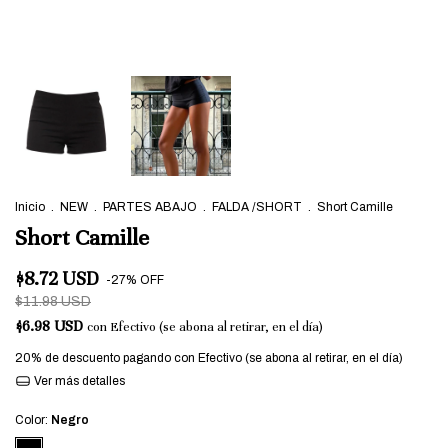
Inicio
.
NEW
.
PARTES ABAJO
.
FALDA /SHORT
.
Short Camille
Short Camille
$8.72 USD
-
27
%
OFF
$11.98 USD
$6.98 USD
con
Efectivo (se abona al retirar, en el día)
20% de descuento
pagando con Efectivo (se abona al retirar, en el día)
Ver más detalles
Color:
Negro