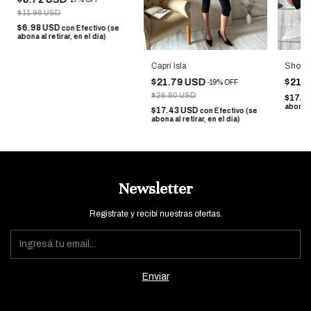
$11.98 USD
$6.98 USD
con
Efectivo (se
abona al retirar, en el día)
Short 
Capri Isla
$21.
$21.79 USD
-
19
%
OFF
$26.80 USD
$17.3
abona al
$17.43 USD
con
Efectivo (se
abona al retirar, en el día)
Newsletter
Registrate y recibí nuestras ofertas.