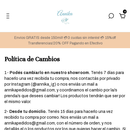
0
Envíos GRATIS desde 150mil! 💳3 cuotas sin interés! 💳 15%off
Transferencias/20% OFF Pagando en Efectivo
Política de Cambios
1-
Podés cambiarlo en nuestro showroom.
Tenés 7 días para
hacerlo una vez recibida tu compra, nos contactás por privado
por Instagram (@annika_ig) o nos enviás un mail a
annikapedidos@gmail.com
, y coordinamos el cambio por la/s
prenda/s que desees cambiar! Los productos tendrán que ser por
el mismo valor.
2-
Desde tu domiclio.
Tenés 15 días para hacerlo una vez
recibido tu compra por correo. Nos enviás un mail a
annikapedidos@gmail.com
, con el número de orden, y nos
detallás el o los productos por los que quieras hacer el cambio.
Si